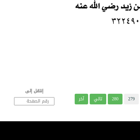
إنتقل إلى
279
280
تالي
آخر