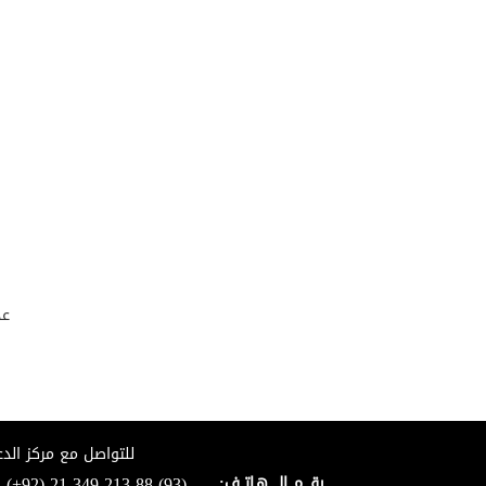
عد
للتواصل مع مركز الدع
(+92)-21-349-213-88-(93)
رقـــم الـــــهـاتــف: