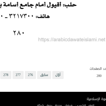
د الصفحات
أوّل
سابق
276
277
278
280
وة الإسلامية:
المقر الرئيسي: فيضان مدينة بجوار شركة