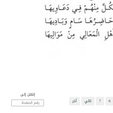
إنتقل إلى
6
7
تالي
آخر