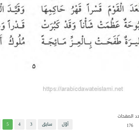
د الصفحات
أوّل
سابق
3
4
5
176