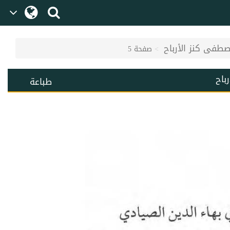
صطفى كنز الأرباح
صفحة 5
باح
طباعة