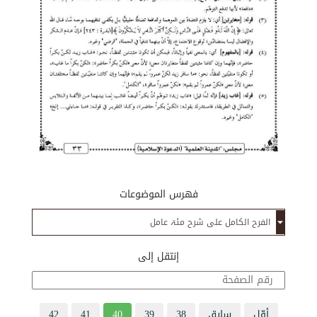
فهرس الموضوعات
إنتقل إلى
أوّل
سابق
38
39
40
41
42