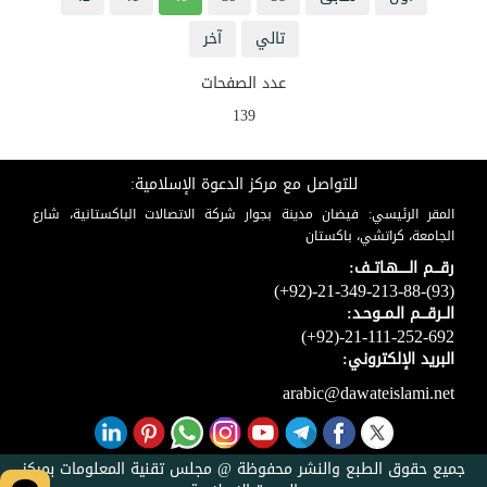
تالي
آخر
عدد الصفحات
139
للتواصل مع مركز الدعوة الإسلامية:
المقر الرئيسي: فيضان مدينة بجوار شركة الاتصالات الباكستانية، شارع
الجامعة، كراتشي، باكستان
رقـــم الـــــهـاتــف:
(+92)-21-349-213-88-(93)
الــرقـــم الـمــوحـد:
(+92)-21-111-252-692
البريد الإلكتروني:
arabic@dawateislami.net
جميع حقوق الطبع والنشر محفوظة @ مجلس تقنية المعلومات بمركز