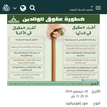
هـ
بتقويم المدينة المنورة
التاريخ
18-ديسمبر-2019
11:28:16 ص
النوع
صور إنفوجرافيك