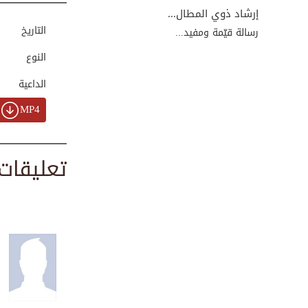
إرشاد ذوي المطال...
التاريخ
رسالة قيّمة ومفيد...
النوع
الداعية
MP4
تعليقات