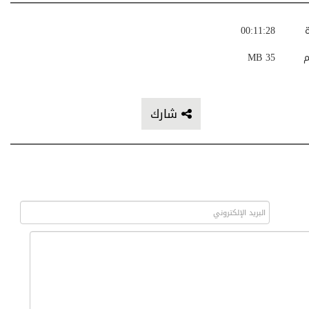
ة
00:11:28
م
35 MB
شارك