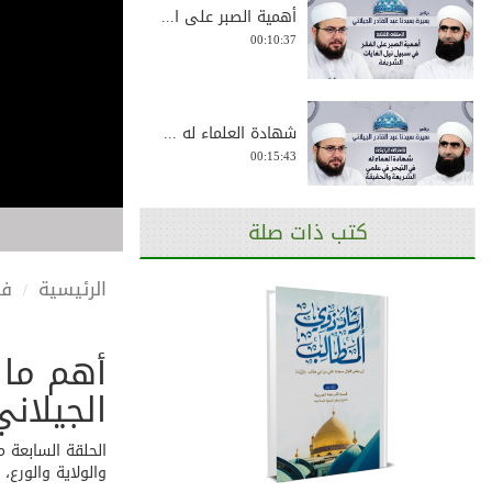
أهمية الصبر على ا...
00:10:37
شهادة العلماء له ...
00:15:43
كتب ذات صلة
بداية طلبه للعلم ...
00:10:25
الرئيسية
في
أهم ما 
نشأة الشيخ عبد ال...
00:10:04
الجيلان
الحلقة السابعة 
والولاية والورع،