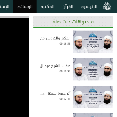
الرئيسية
القرآن
المكتبة
الوسائط
الإست
فيديوهات ذات صلة
الحكم والدروس من ...
00:16:56
صفات الشيخ عبد ال...
00:10:32
أثر دعوة سيدنا ال...
00:12:43