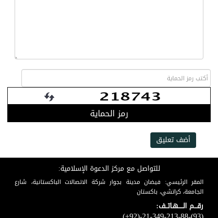
رمز الحماية
أضف تعليق
للتواصل مع مركز الدعوة الإسلامية:
المقر الرئيسي: فيضان مدينة بجوار شركة الاتصالات الباكستانية، شارع
الجامعة، كراتشي، باكستان
رقـــم الـــــهـاتــف:
(+92)-21-349-213-88-(93)