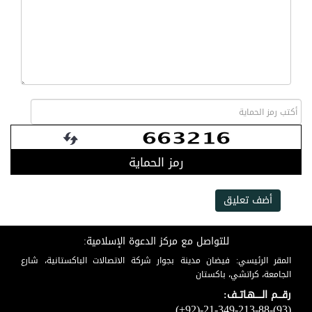
رمز الحماية
أضف تعليق
للتواصل مع مركز الدعوة الإسلامية:
المقر الرئيسي: فيضان مدينة بجوار شركة الاتصالات الباكستانية، شارع
الجامعة، كراتشي، باكستان
رقـــم الـــــهـاتــف:
(+92)-21-349-213-88-(93)