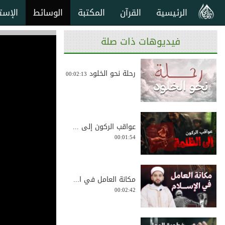
الرئيسية
القرآن
المكتبة
الوسائط
الإست
فيديوهات ذات صلة
رحلة نحو الخلود
00:02:13
عواقب الركون إلى ...
00:01:54
مكانة العامل في ا...
00:02:42