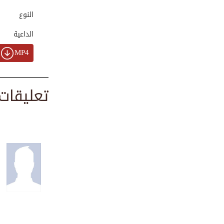
رضي...
00:06:24
النوع
الداعية
طاعة الرسول من طا...
MP4
00:01:38
تعليقات
تأخّر الرزق واليأس
00:02:40
قصة سيدنا يوسف
عل...
00:02:07
القيم الأخلاقية ا...
00:01:35