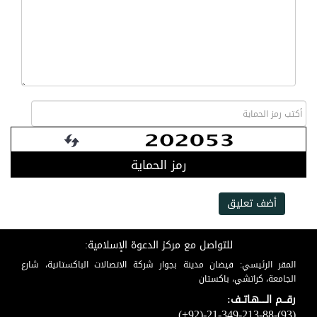
رمز الحماية
أضف تعليق
للتواصل مع مركز الدعوة الإسلامية:
المقر الرئيسي: فيضان مدينة بجوار شركة الاتصالات الباكستانية، شارع
الجامعة، كراتشي، باكستان
رقـــم الـــــهـاتــف:
(+92)-21-349-213-88-(93)