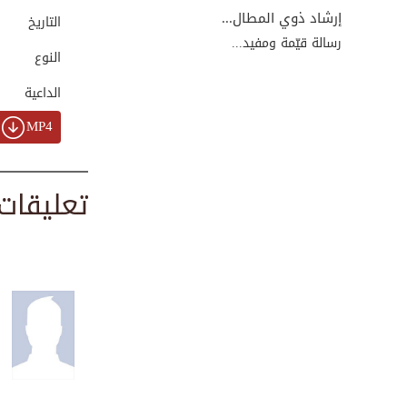
00:05:57
إرشاد ذوي المطال...
التاريخ
رسالة قيّمة ومفيد...
النوع
قراءة آية الكرسي ...
الداعية
00:09:14
MP4
انتظار الصلاة - ب...
تعليقات
00:08:17
التهليل وفوائده -...
00:06:16
حضور الجنازة - بر...
00:06:11