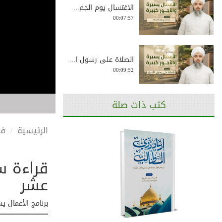
الاغتسال يوم الجم...
00:07:57
الصلاة على رسول ا...
00:09:52
كتب ذات صلة
المشي إلى المساجد...
00:07:08
الرئيسية
في
قراءة سو
دعاء القومة - برن...
00:05:07
عشر
برنامج الأعمال يس
برنامج الأعمال يس...