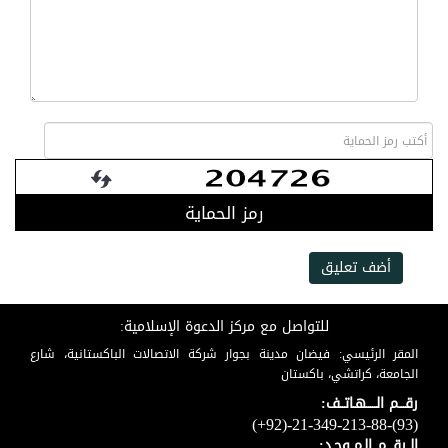
رمز الحماية
أضف تعليق
للتواصل مع مركز الدعوة الإسلامية:
المقر الرئيسي: فيضان مدينة بجوار شركة الاتصالات الباكستانية، شارع
الجامعة، كراتشي، باكستان
رقـــم الـــــهـاتــف:
(+92)-21-349-213-88-(93)
الــرقـــم الـمــوحـد: