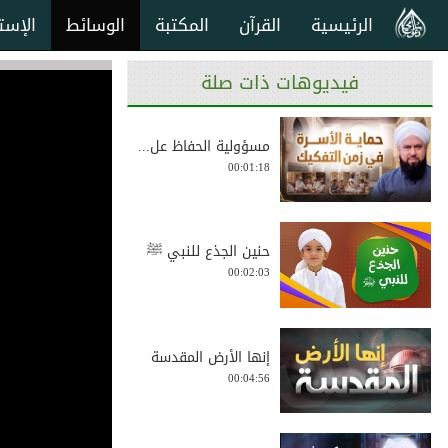
الرئيسية
القرآن
المكتبة
الوسائط
الإست
فيديوهات ذات صلة
مسؤولية الحفاظ عل...
00:01:18
حنين الجذع للنبي ﷺ
00:02:03
إنها الأرض المقدسة
00:04:56