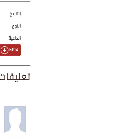
00:03:04
التاريخ
النوع
خطر العناد وعاقبت...
00:03:51
الداعية
MP4
صديق صالح: كيف نخ...
00:05:25
تعليقات
كلمات التهاني وال...
00:01:21
من أسباب ضعف
المسلم
00:03:08