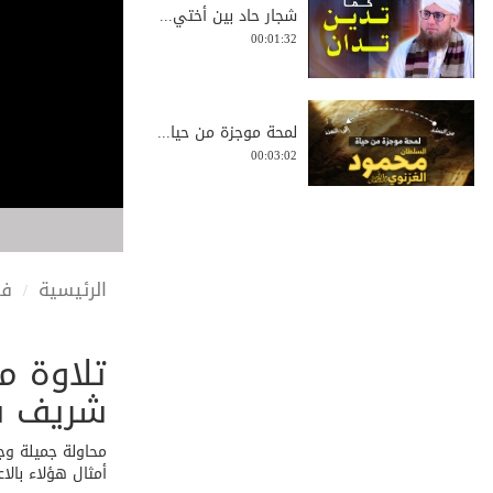
شجار حاد بين أختي...
00:01:32
لمحة موجزة من حيا...
00:03:02
كيف تسامح من
ظلمك...
00:02:23
الرئيسية
في
تلاوة م
بذل الرخيص من أجل...
00:01:59
شريف ش
محاولة جميلة وج
أمثال هؤلاء بالا
كونوا مع الصادقين