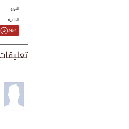
00:01:09
النوع
الداعية
رسالة تعزية ومواس...
MP4
00:01:30
تعليقات
حكم استخدام طائر ...
00:03:22
إياك والعجلة! | ...
00:07:41
هلا ترق قلوبنا
00:02:25