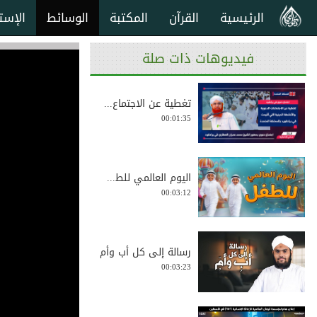
الرئيسية
القرآن
المكتبة
الوسائط
الإست
فيديوهات ذات صلة
تغطية عن الاجتماع...
00:01:35
اليوم العالمي للط...
00:03:12
رسالة إلى كل أب وأم
00:03:23