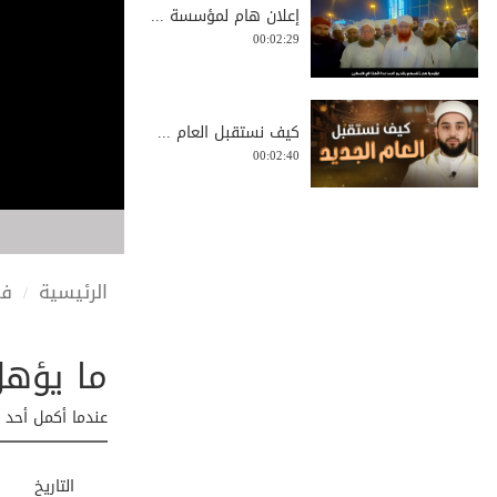
إعلان هام لمؤسسة ...
00:02:29
كيف نستقبل العام ...
00:02:40
ذئب يرعى الغنم
00:01:15
الرئيسية
في
ما يؤهل 
كيف تحمي ذهنك من
...
00:00:55
عندما أكمل أحد ا
هل الشهرة علامة ق...
التاريخ