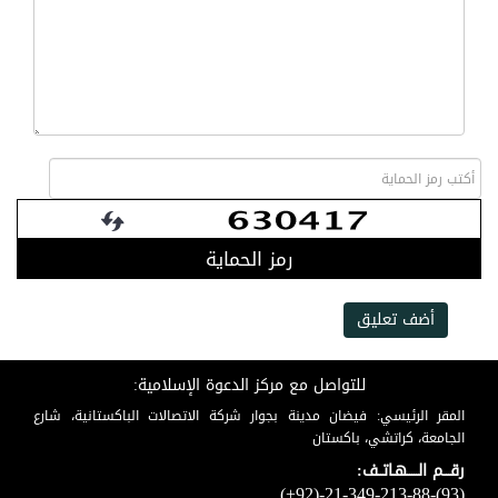
رمز الحماية
أضف تعليق
للتواصل مع مركز الدعوة الإسلامية:
المقر الرئيسي: فيضان مدينة بجوار شركة الاتصالات الباكستانية، شارع
الجامعة، كراتشي، باكستان
رقـــم الـــــهـاتــف:
(+92)-21-349-213-88-(93)