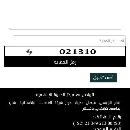
رمز الحماية
أضف تعليق
للتواصل مع مركز الدعوة الإسلامية:
المقر الرئيسي: فيضان مدينة بجوار شركة الاتصالات الباكستانية، شارع
الجامعة، كراتشي، باكستان
رقـــم الـــــهـاتــف:
(+92)-21-349-213-88-(93)
الــرقـــم الـمــوحـد: