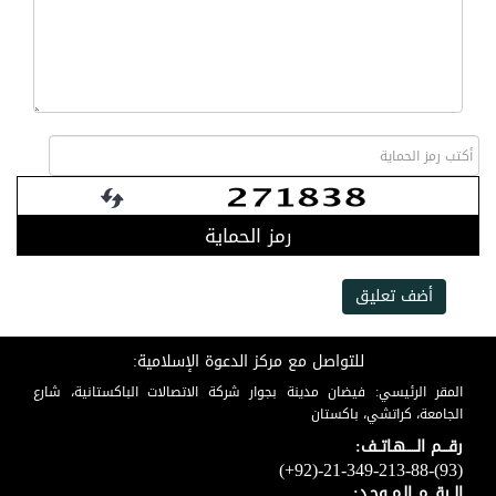
رمز الحماية
أضف تعليق
للتواصل مع مركز الدعوة الإسلامية:
المقر الرئيسي: فيضان مدينة بجوار شركة الاتصالات الباكستانية، شارع
الجامعة، كراتشي، باكستان
رقـــم الـــــهـاتــف:
(+92)-21-349-213-88-(93)
الــرقـــم الـمــوحـد: