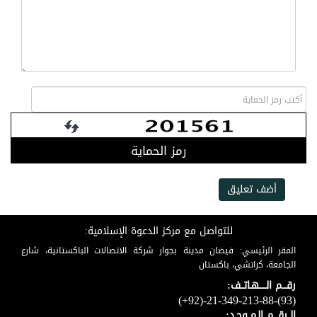
رمز الحماية
أضف تعليق
للتواصل مع مركز الدعوة الإسلامية:
المقر الرئيسي: فيضان مدينة بجوار شركة الاتصالات الباكستانية، شارع
الجامعة، كراتشي، باكستان
رقـــم الـــــهـاتــف:
(+92)-21-349-213-88-(93)
الــرقـــم الـمــوحـد: