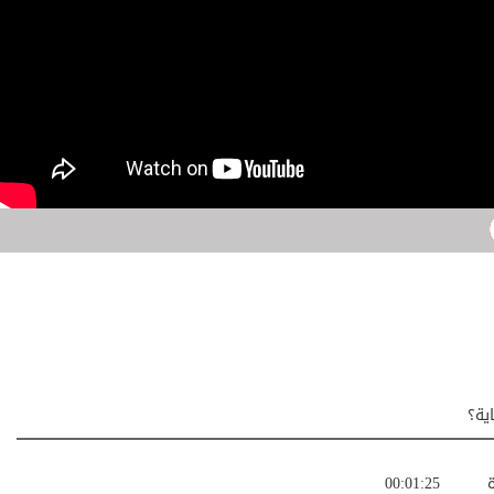
ية؟
ة
00:01:25