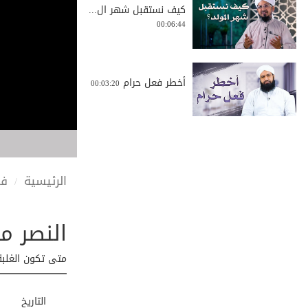
كيف نستقبل شهر ال...
00:06:44
أخطر فعل حرام
00:03:20
حل جميل لإنهاء ال...
00:01:05
الرئيسية
في
النصر مع
الفقر والغنى ابتل...
00:02:07
متى تكون الغلبة
هذه يد عثمان | مو...
التاريخ