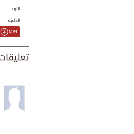
00:02:11
النوع
الداعية
حب النبي صلى الله...
MP4
00:06:25
تعليقات
كيف تسامح من
ظلمك...
00:02:23
اهتز لموته عرش ال...
00:01:09
آداب الابتسامة في...
00:01:44