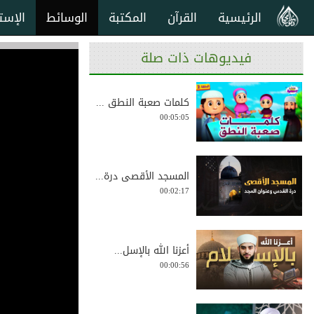
الرئيسية
القرآن
المكتبة
الوسائط
الإست
فيديوهات ذات صلة
كلمات صعبة النطق ...
00:05:05
المسجد الأقصى درة...
00:02:17
أعزنا الله بالإسل...
00:00:56