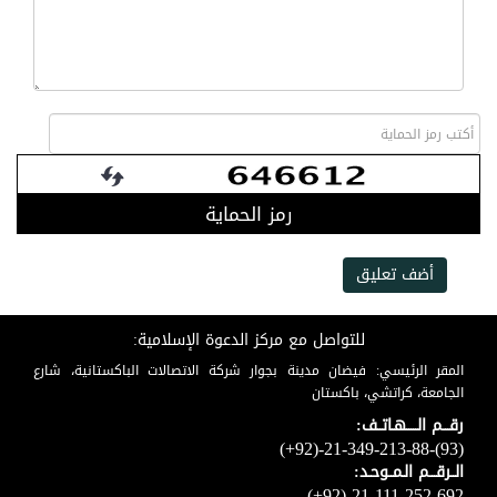
رمز الحماية
أضف تعليق
للتواصل مع مركز الدعوة الإسلامية:
المقر الرئيسي: فيضان مدينة بجوار شركة الاتصالات الباكستانية، شارع
الجامعة، كراتشي، باكستان
رقـــم الـــــهـاتــف:
(+92)-21-349-213-88-(93)
الــرقـــم الـمــوحـد:
(+92)-21-111-252-692