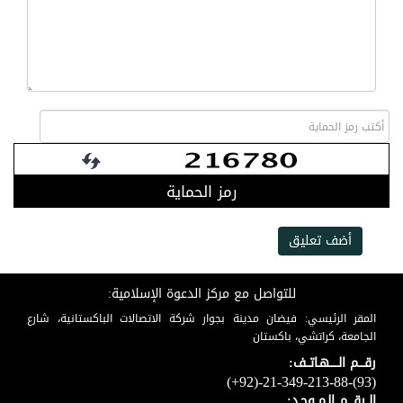
رمز الحماية
أضف تعليق
للتواصل مع مركز الدعوة الإسلامية:
المقر الرئيسي: فيضان مدينة بجوار شركة الاتصالات الباكستانية، شارع
الجامعة، كراتشي، باكستان
رقـــم الـــــهـاتــف:
(+92)-21-349-213-88-(93)
الــرقـــم الـمــوحـد: