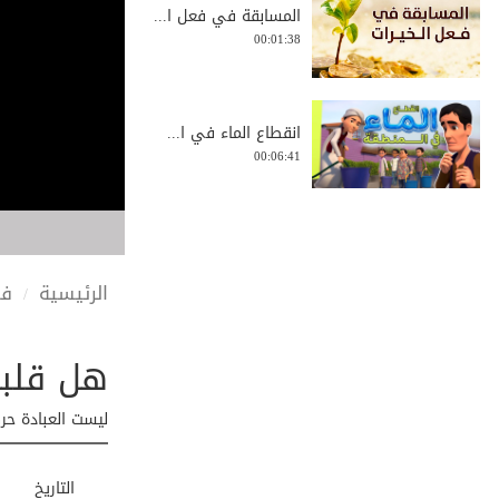
المسابقة في فعل ا...
00:01:38
انقطاع الماء في ا...
00:06:41
أمور مهمة عند ركو...
00:01:14
الرئيسية
في
هل قلبك
فضيلة الشيخ الدكت...
00:05:34
ليست العبادة حرك
إدانة انتهاك حرمة...
التاريخ