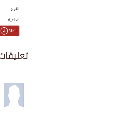
00:01:49
النوع
الداعية
بركة الصلاة على ا...
MP4
00:01:19
تعليقات
حقوق الجار وأين ن...
00:02:44
حرزك اليومي بذكر ...
00:01:50
خلقنا في كبد: لما...
00:00:28