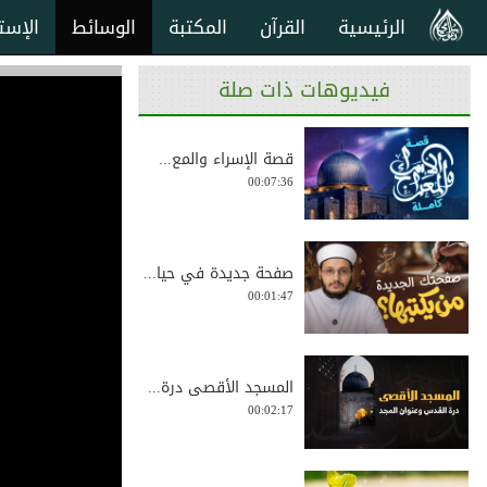
الرئيسية
القرآن
المكتبة
الوسائط
الإست
فيديوهات ذات صلة
قصة الإسراء والمع...
00:07:36
صفحة جديدة في حيا...
00:01:47
المسجد الأقصى درة...
00:02:17