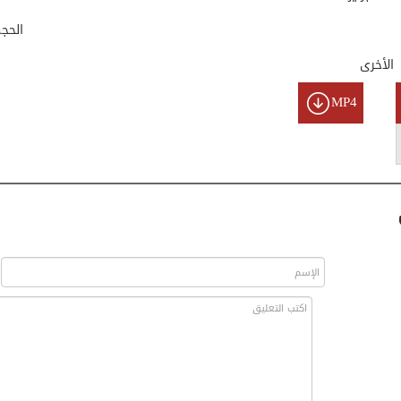
الحج
الأخرى
MP4