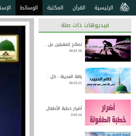
الرئيسية
القرآن
المكتبة
الوسائط
الإست
فيديوهات ذات صلة
نصائح للمقبلين عل...
00:01:56
باقة المدينة - كل...
00:03:21
أضرار خطبة الأطفال
0:03:16