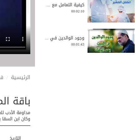
كيفية التعامل مع ...
00:02:10
وجود الوالدين في ...
00:01:43
دعاء لمن يريد ابنا
الرئيسية
في
0:00:31
باقة الم
الدماغ البشري معج...
00:04:03
مداومة الأدب للع
وكان ابن السقا ي
حكم تناول الطعام ...
التاريخ