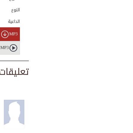
00:01:01
النوع
الداعية
حكم نداء الرسول ﷺ؟
MP3
00:04:31
MP3
السعادة والحياة ا...
00:01:35
تعليقات
أيهما أولى بالبر ...
00:01:32
باب المغفرة لا يغ...
00:03:22