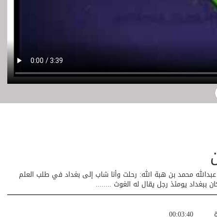
ن
يخ عبدالله محمد بن هبة الله: رحلت وأنا شاب إلى بغداد في طلب العلم
ببغداد يومئذ رجل يقال له الغوث ........
ة
00:03:40