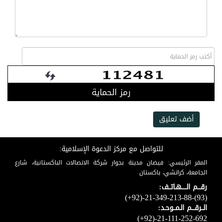
رمز الحماية
أضف تعليق
للتواصل مع مركز الدعوة الإسلامية:
المقر الرئيسي: فيضان مدينة بجوار شركة الاتصالات الباكستانية، شارع
الجامعة، كراتشي، باكستان
رقـــم الـــــهـاتــف:
(+92)-21-349-213-88-(93)
الــرقـــم الـمــوحـد:
(+92)-21-111-252-692