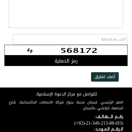
رمز الحماية
أضف تعليق
للتواصل مع مركز الدعوة الإسلامية:
المقر الرئيسي: فيضان مدينة بجوار شركة الاتصالات الباكستانية، شارع
الجامعة، كراتشي، باكستان
رقـــم الـــــهـاتــف:
(+92)-21-349-213-88-(93)
الــرقـــم الـمــوحـد: