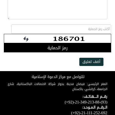
رمز الحماية
أضف تعليق
للتواصل مع مركز الدعوة الإسلامية:
المقر الرئيسي: فيضان مدينة بجوار شركة الاتصالات الباكستانية، شارع
الجامعة، كراتشي، باكستان
رقـــم الـــــهـاتــف:
(+92)-21-349-213-88-(93)
الــرقـــم الـمــوحـد:
(+92)-21-111-252-692