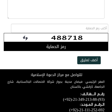
رمز الحماية
أضف تعليق
للتواصل مع مركز الدعوة الإسلامية:
المقر الرئيسي: فيضان مدينة بجوار شركة الاتصالات الباكستانية، شارع
الجامعة، كراتشي، باكستان
رقـــم الـــــهـاتــف:
(+92)-21-349-213-88-(93)
الــرقـــم الـمــوحـد:
(+92)-21-111-252-692