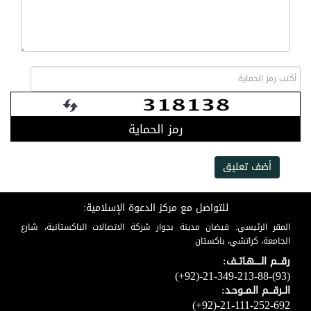
رمز الحماية
أضف تعليق
للتواصل مع مركز الدعوة الإسلامية:
المقر الرئيسي: فيضان مدينة بجوار شركة الاتصالات الباكستانية، شارع
الجامعة، كراتشي، باكستان
رقـــم الـــــهـاتــف:
(+92)-21-349-213-88-(93)
الــرقـــم الـمــوحـد:
(+92)-21-111-252-692