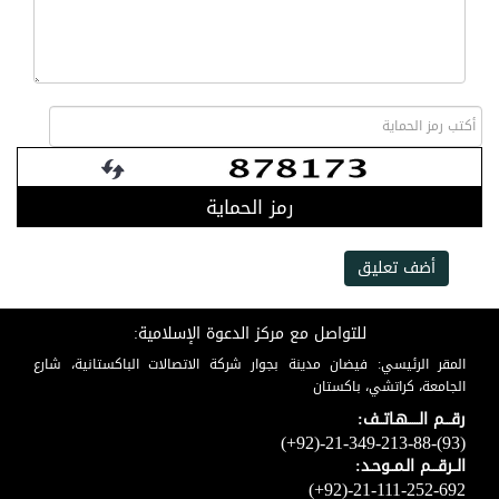
رمز الحماية
أضف تعليق
للتواصل مع مركز الدعوة الإسلامية:
المقر الرئيسي: فيضان مدينة بجوار شركة الاتصالات الباكستانية، شارع
الجامعة، كراتشي، باكستان
رقـــم الـــــهـاتــف:
(+92)-21-349-213-88-(93)
الــرقـــم الـمــوحـد:
(+92)-21-111-252-692