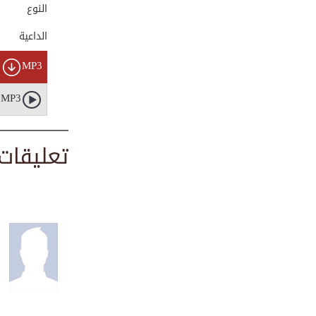
النوع
0:00:29
الداعية
أبو تراب النخشبي ...
MP3
00:01:03
MP3
عقوبة عقوق الوالدين
تعليقات (
00:01:09
انطباعات عن مركز ...
00:01:27
ليلة النصف من شعب...
00:02:25