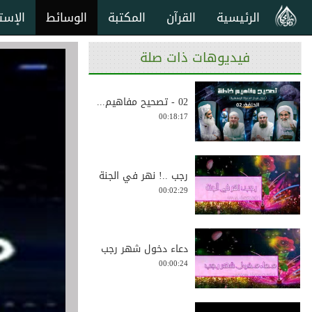
الرئيسية
القرآن
المكتبة
الوسائط
الإست
فيديوهات ذات صلة
02 - تصحيح مفاهيم...
00:18:17
رجب ..! نهر في الجنة
00:02:29
دعاء دخول شهر رجب
00:00:24