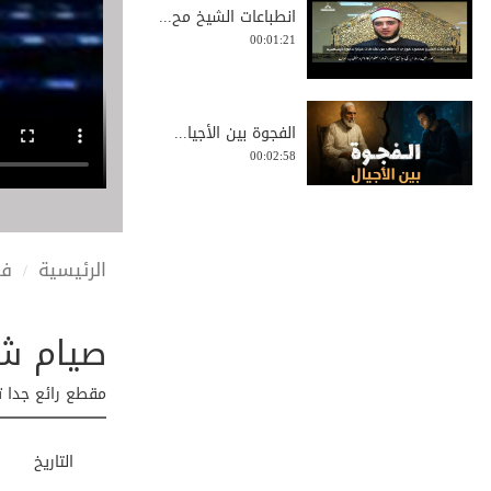
انطباعات الشيخ مح...
00:01:21
الفجوة بين الأجيا...
00:02:58
كيفية زيادة التوك...
الرئيسية
في
00:04:24
صيام ش
تعليمات مهمة في آ...
00:06:19
مقطع رائع جدا ت
التاريخ
تهنئة بمناسبة حلو...