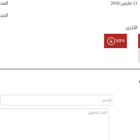
21-مارس-2018
المد
الحج
الأخرى
MP4