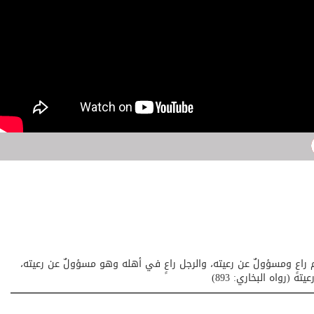
 راعٍ ومسؤولٌ عن رعيته، والرجل راعٍ في أهله وهو مسؤولٌ عن رعيته،
(رواه البخاري: 893)