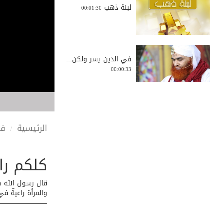
لبنة ذهب
00:01:30
في الدين يسر ولكن...
00:00:33
الأضحية
00:02:58
الرئيسية
في
كلكم را
الشتم إثم كبير
00:00:54
قال رسول الله ص
والمرأة راعيةٌ ف
مالسبب في الكسل