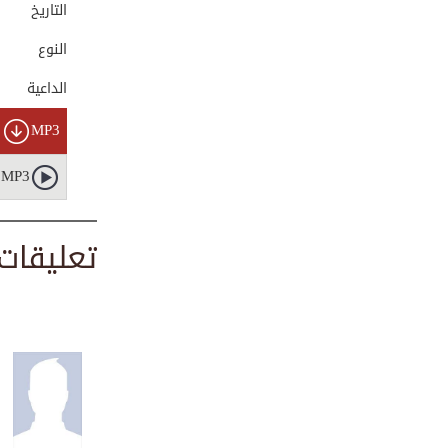
التاريخ
و...
00:04:16
النوع
الداعية
وعسى أن تكرهوا
شي...
00:01:38
MP3
MP3
قصة الولد الذي أر...
00:01:43
تعليقات
حكم تناول الطعام ...
00:01:01
قصة توبة مالك بن ...
00:01:38