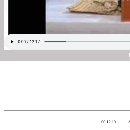
ة
00:12:19