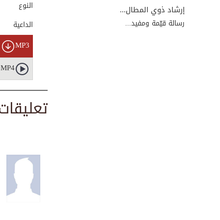
00:03:39
النوع
إرشاد ذوي المطال...
رسالة قيّمة ومفيد...
الداعية
نفحات رمضان (الحل...
MP3
00:21:53
MP4
نفحات رمضان (الحل...
تعليقات
00:33:44
شهر رمضان هو شهر
...
00:01:43
نفحات رمضان (الحل...
00:25:37