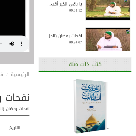
يا باغي الخير أقب...
00:01:12
نفحات رمضان (الحل...
00:24:07
كتب ذات صلة
سلسلة نجوم الهدى ...
الرئيسية
في
00:29:09
نفحات رم
ماذا يحدث للشياطي...
00:00:23
نفحات رمضان (الحلق
التاريخ
العبادات من أعظم ...