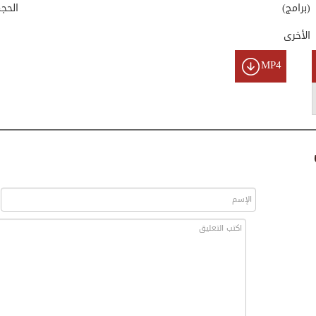
(برامج)
الحج
الأخرى
MP4