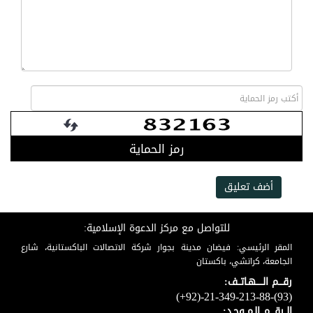
رمز الحماية
أضف تعليق
للتواصل مع مركز الدعوة الإسلامية:
المقر الرئيسي: فيضان مدينة بجوار شركة الاتصالات الباكستانية، شارع
الجامعة، كراتشي، باكستان
رقـــم الـــــهـاتــف:
(+92)-21-349-213-88-(93)
الــرقـــم الـمــوحـد: