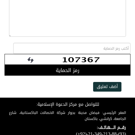
رمز الحماية
أضف تعليق
للتواصل مع مركز الدعوة الإسلامية:
المقر الرئيسي: فيضان مدينة بجوار شركة الاتصالات الباكستانية، شارع
الجامعة، كراتشي، باكستان
رقـــم الـــــهـاتــف:
(+92)-21-349-213-88-(93)