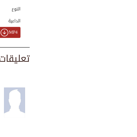
0:01:21
النوع
الداعية
قصة الرضا والشكر
MP4
00:01:51
تعليقات
القدوة الأعظم | T...
00:01:00
حلاوة الإيمان
00:01:20
درس عظيم من الإما...
0:02:15