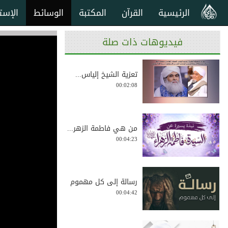
الرئيسية
القرآن
المكتبة
الوسائط
الإست
فيديوهات ذات صلة
تعزية الشيخ إلياس...
00:02:08
من هي فاطمة الزهر...
00:04:23
رسالة إلى كل مهموم
00:04:42