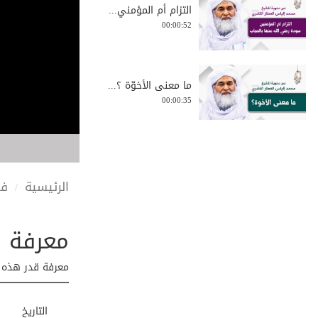
التزام أم المؤمني...
00:00:52
ما معنى الأخوّة ؟...
00:00:35
من كانت الآخرة همه؟
00:02:52
الرئيسية
في
معرفة ق
الخطة الصحيحة - ...
00:02:26
معرفة قدر هذه ا
هل تريد مغفرة الل...
التاريخ