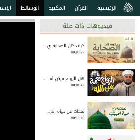
الرئيسية
القرآن
المكتبة
الوسائط
الإست
فيديوهات ذات صلة
كيف كان الصحابة ي...
00:05:27
هل الزواج فرض أم ...
00:01:47
لمحات عن حياة الح...
00:10:40