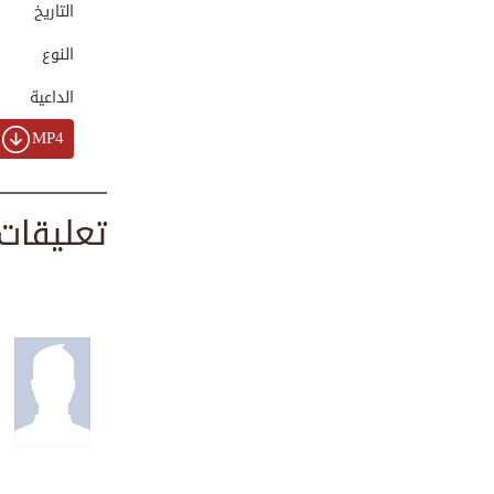
التاريخ
00:03:27
النوع
الداعية
كلمة عن التخرج
00:04:31
MP4
أجمل موعظة عن
تعليقات
حفظ...
00:03:09
الماء والحياة (قص...
00:03:34
البطل الحقيقي في ...
00:01:40