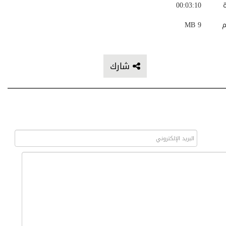
ة
00:03:10
م
9 MB
شارك