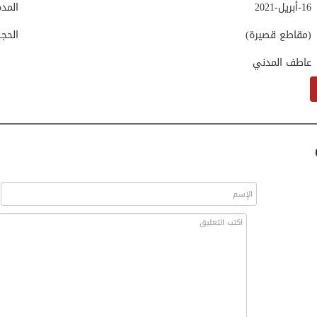
16-أبريل-2021
المد
(مقاطع قصيرة)
الحج
عاطف المدني