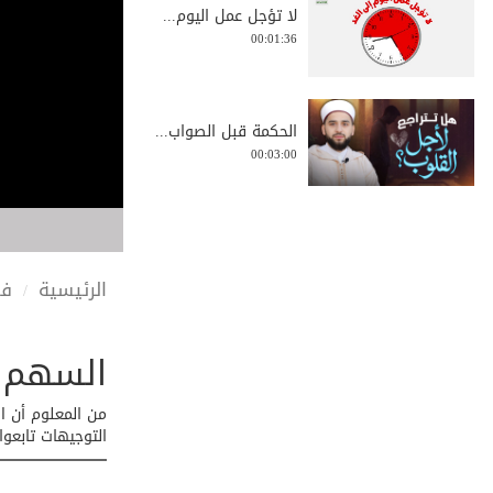
لا تؤجل عمل اليوم...
00:01:36
الحكمة قبل الصواب...
00:03:00
فعاليات دعوية وتع...
00:01:32
الرئيسية
في
السهم 
كيف تجعل الآخرة أ...
00:03:08
من المعلوم أن ا
التوجيهات تابعو
الغذاء نعمة وحق ر...