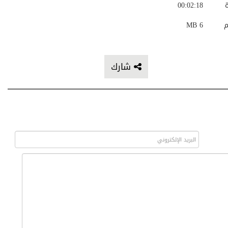
ة
00:02:18
م
6 MB
شارك