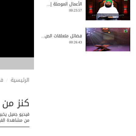
الأعمال الموصلة إ...
00:23:57
فضائل متعلقات الص...
00:26:43
صفقة رابحة مع ربك...
00:04:17
الرئيسية
في
كنز من ك
فضيلة العلم والعا...
00:23:26
فيديو جميل يخبر
من مشاهدة الفيد
قصة صاحب الرغيف