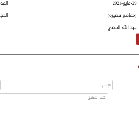
29-مايو-2021
المد
(مقاطع قصيرة)
الحج
عبد الله المدني