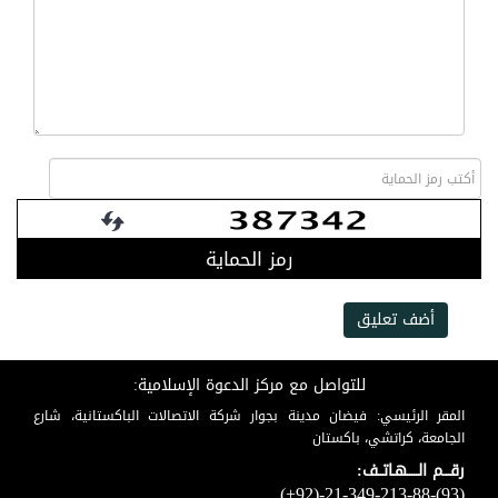
رمز الحماية
أضف تعليق
للتواصل مع مركز الدعوة الإسلامية:
المقر الرئيسي: فيضان مدينة بجوار شركة الاتصالات الباكستانية، شارع
الجامعة، كراتشي، باكستان
رقـــم الـــــهـاتــف:
(+92)-21-349-213-88-(93)