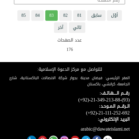
أوّل
سابق
81
82
83
84
85
تالي
آخر
عدد الصفحات
176
للتواصل مع مركز الدعوة الإسلامية:
المقر الرئيسي: فيضان مدينة بجوار شركة الاتصالات الباكستانية، شارع
الجامعة، كراتشي، باكستان
رقـــم الـــــهـاتــف:
(+92)-21-349-213-88-(93)
الــرقـــم الـمــوحـد:
(+92)-21-111-252-692
البريد الإلكتروني:
arabic@dawateislami.net