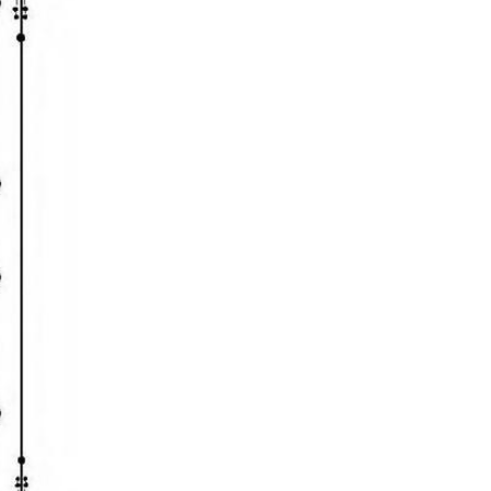
التمیز
المستشنی
خبر کان واخواتھا
المنصوب بلا اللتی لنفی
المجرورات
تخریج الاحادیث
کتب المدینۃ العلمیۃ