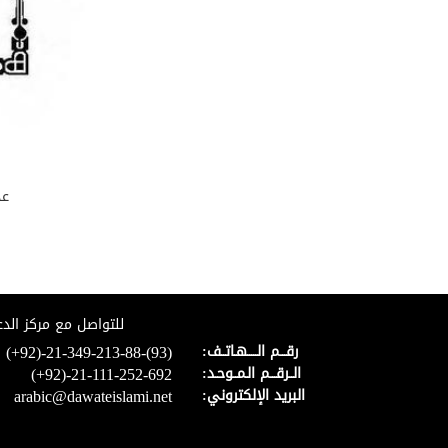
عد
للتواصل مع مركز الدع
(+92)-21-349-213-88-(93)
رقـــم الـــــهـاتــف:
(+92)-21-111-252-692
الــرقـــم الـمــوحـد:
arabic@dawateislami.net
البريد الإلكتروني: