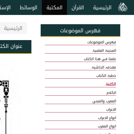
الرئيسية
القرآن
المكتبة
الوسائط
الإست
الرئيسية
فهرس الموضوعات
فھرس الموضوعات
عنوان الكت
المدینۃ العلمیۃ
علمنا فی ھذا الکتاب
مقدمہ الحاشیۃ
خطبۃ الکتاب
الکلمۃ
الکلام
المعرب والمبنی
الاعراب
انواع الاعراب
انواع المعرب