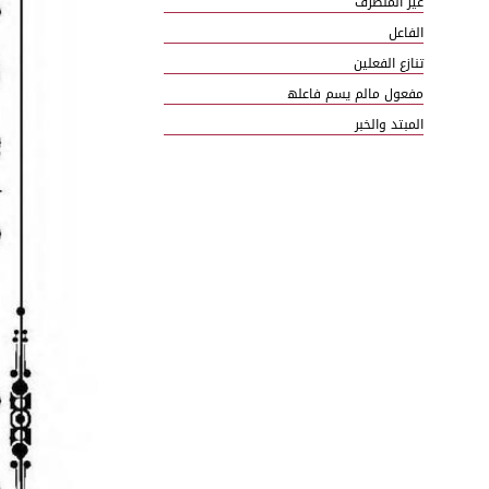
غیر المنصرف
الفاعل
تنازع الفعلین
مفعول مالم یسم فاعلھ
المبتد والخبر
خبر ان واخواتھا
المنصویات المفعول المطلق
المفعول بھ
المنادی
توابع المنادی
ترخیم المنادی
ما اضمر عاملہ علی
المفعول فیہ
المفعول لہ
المفعول معہ
الحال