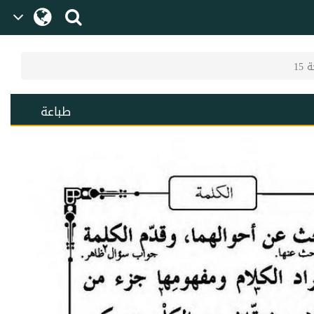
15
طباعة