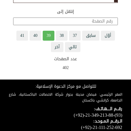
إنتقل إلى
أوّل
سابق
37
38
39
40
41
تالي
آخر
عدد الصفحات
402
للتواصل مع مركز الدعوة الإسلامية:
المقر الرئيسي: فيضان مدينة بجوار شركة الاتصالات الباكستانية، شارع
الجامعة، كراتشي، باكستان
رقـــم الـــــهـاتــف:
(+92)-21-349-213-88-(93)
الــرقـــم الـمــوحـد:
(+92)-21-111-252-692