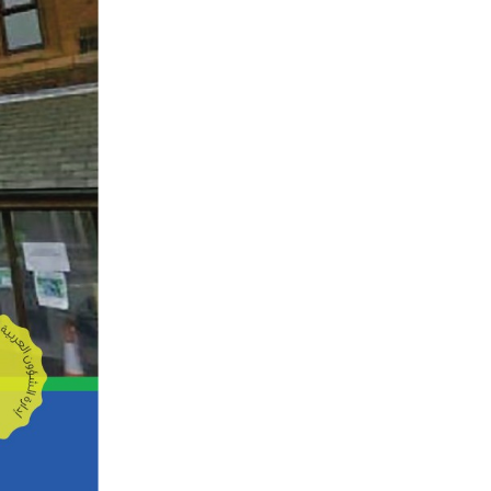
Madani Channel
Madani Channel Satellite Frequency Chart
I.T Department
Food Hospitality Free Of Charge
Majlis Khuddam-ul-Masajid And Aimmah-e-
Masajid
Madani Qafila
Madani Inamat
Congregational Itikaf
Some Departments Of Dawat-e-Islami
Important Massage
Can One Lamp Light Up The Entire World?