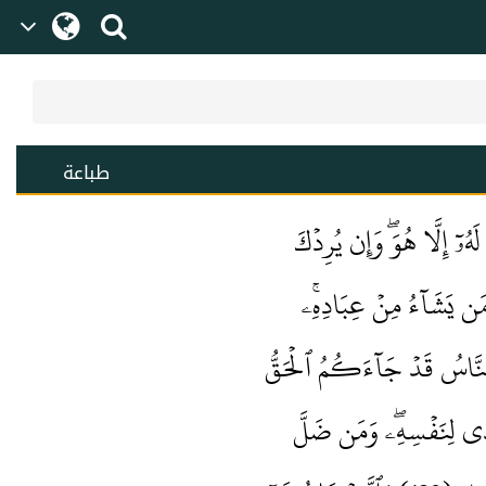
طباعة
ۥٓ إِلَّا هُوَۖ وَإِن يُرِدۡكَ
َن يَشَآءُ مِنۡ عِبَادِهِۦۚ
َدِي لِنَفۡسِهِۦۖ وَمَن ضَلَّ