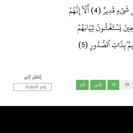
قَدِيرٌ (4) أَلَآ إِنَّهُمۡ
حِينَ يَسۡتَغۡشُونَ ثِيَابَهُمۡ
ِيمُۢ بِذَاتِ ٱلصُّدُورِ (5)
إنتقل إلى
19
20
تالي
آخر