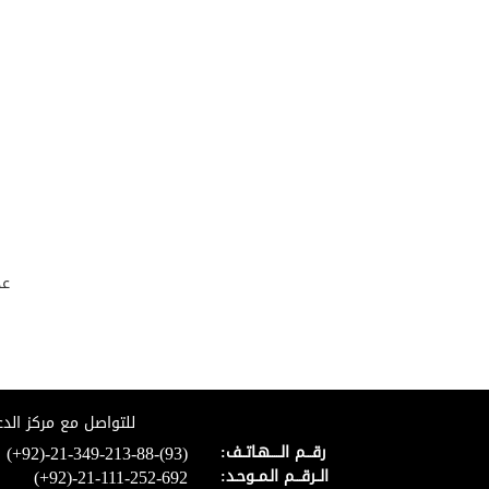
عد
للتواصل مع مركز الدع
(+92)-21-349-213-88-(93)
رقـــم الـــــهـاتــف:
(+92)-21-111-252-692
الــرقـــم الـمــوحـد: