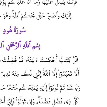
فَإِنَّمَا يَضِلُّ عَلَيۡهَاۖ وَمَآ أَنَا۠ عَلَيۡكُم بِوَ
إِلَيۡكَ وَٱصۡبِرۡ حَتَّىٰ يَحۡكُمَ ٱللَّهُۚ وَهُوَ خَ
سُورَةُ هُودٍ
بِسۡمِ ٱللَّهِ ٱلرَّحۡمَٰنِ ٱل
الٓرۚ كِتَٰبٌ أُحۡكِمَتۡ ءَايَٰتُهُۥ ثُمَّ فُصِّلَتۡ م
أَلَّا تَعۡبُدُوٓاْ إِلَّا ٱللَّهَۚ إِنَّنِي لَكُم مِّنۡهُ نَذِيرٞ وَبَشِيرٞ (2) وَأَ
رَبَّكُمۡ ثُمَّ تُوبُوٓاْ إِلَيۡهِ يُمَتِّعۡكُم مَّتَٰعًا حَس
كُلَّ ذِي فَضۡل
فَضۡلَهُۥۖ وَإِن تَوَلَّوۡاْ فَإِنِّي