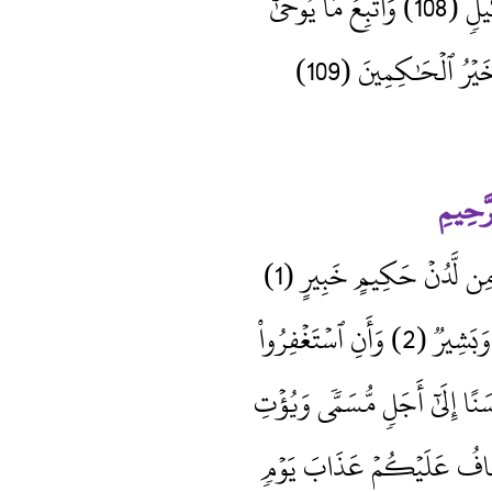
كِيل
(108) وَٱتَّبِعۡ مَا يُوحَىٰٓ
يۡرُ ٱلۡحَٰكِمِينَ (109)
رَّحِيمِ
ِن لَّدُنۡ حَكِيمٍ خَبِيرٍ (1)
نِ ٱسۡتَغۡفِرُواْ
َنًا إِلَىٰٓ أَجَل
مُّسَمّ
ٗى
وَيُؤۡتِ
ٓ أَخَافُ عَلَيۡكُمۡ عَذَابَ يَوۡم