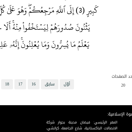
كَبِيرٍ (3) إِلَى ٱللَّهِ مَرۡجِعُكُمۡۖ وَهُوَ عَلَىٰ كُلِّ شَيۡء
يَثۡنُونَ صُدُورَهُمۡ لِيَسۡتَخۡفُواْ مِنۡهُۚ أَلَا 
يَعۡلَمُ مَا يُسِرُّونَ وَمَا يُعۡلِنُونَۚ إِنَّهُۥ عَل
د الصفحات
أوّل
سابق
16
17
18
20
وة الإسلامية:
المقر الرئيسي: فيضان مدينة بجوار شركة
الاتصالات الباكستانية، شارع الجامعة، كراتشي،