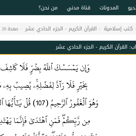
ديو
المدونات
قناة مدني
من نحن؟
كتب إسلامية
القرآن الكريم - الجزء الحادي عشر
صفحة 20
اب:
القرآن الكريم - الجزء الحادي عشر
وَإِن يَمۡسَسۡكَ ٱللَّهُ بِضُرّ
فَلَا كَاشِفَ لَهُ
بِخَيۡر
فَلَا رَآدَّ لِفَضۡلِهِۦۚ يُصِيبُ بِهِۦ م
وَهُوَ ٱلۡغَفُورُ ٱلرَّحِيمُ (107) قُلۡ يَٰٓأَيُّهَا ٱلنَّاسُ قَدۡ جَآءَكُمُ ٱلۡحَقُّ
مِن رَّبِّكُمۡۖ فَمَنِ ٱهۡتَدَىٰ فَإِنَّمَا يَهۡت