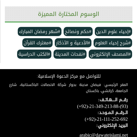
الوسوم المختارة المميزة
#إحياء علوم الدين
#حكم ونصائح
#شهر رمضان المبارك
#شرح إحياء العلوم
#الأدعية و الآذكار
#معترك القرآن
#المصحف الإلكتروني
#نفحات المدينة
#الكتب الدراسية
للتواصل مع مركز الدعوة الإسلامية:
المقر الرئيسي: فيضان مدينة بجوار شركة الاتصالات الباكستانية، شارع
الجامعة، كراتشي، باكستان
رقـــم الـــــهـاتــف:
(+92)-21-349-213-88-(93)
الــرقـــم الـمــوحـد:
(+92)-21-111-252-692
البريد الإلكتروني:
arabic@dawateislami.net