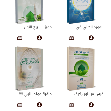
المورد الهني في ا...
مميزات ربيع الأول
قبس من نور (كيف أ...
منقبة مولد النبي ﷺ