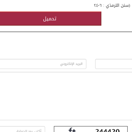
ن الترمذي : ٢٤٠٦
تحميل