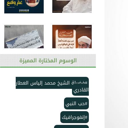
الوسوم المختارة المميزة
#فضيلة الشيخ محمد إلياس العطار
القادري
#حب النبي
#إنفوجرافيك