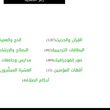
القرآن والحديث
الحج والعمرة
(1287)
البطاقات الترحيبية
النصائح والإرشاد
(492)
صور إنفوجرافيك
مدارس وجامعات ا
(469)
أمّهات المؤمنين
العشرة المبشَّرون ب
(15)
أحكام الصلاة
(4)