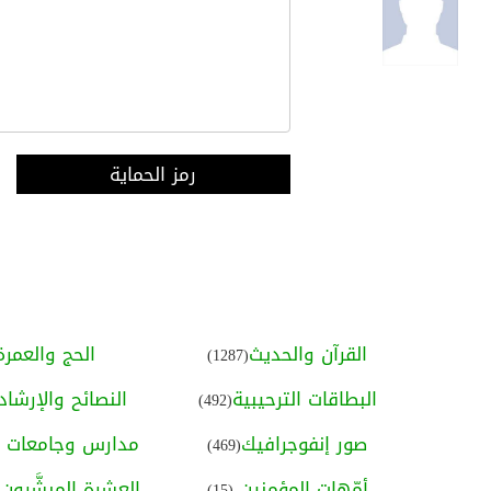
رمز الحماية
القرآن والحديث
الحج والعمرة
(1287)
البطاقات الترحيبية
النصائح والإرشاد
(492)
صور إنفوجرافيك
مدارس وجامعات ا
(469)
أمّهات المؤمنين
العشرة المبشَّرون ب
(15)