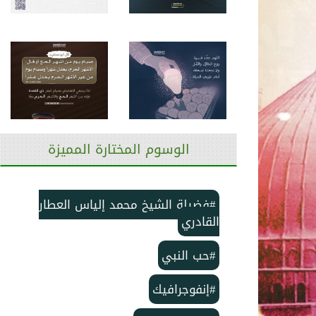
الوسوم المختارة المميزة
#فضيلة الشيخ محمد إلياس العطار
القادري
#حب النبي
#إنفوجرافيك