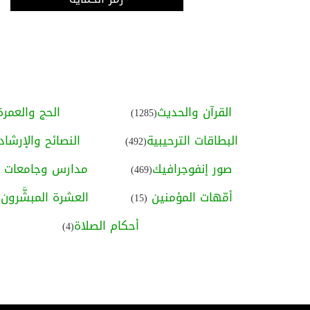
القرآن والحديث
الحج والعمرة
(1285)
البطاقات الترحيبية
النصائح والإرشاد
(492)
صور إنفوجرافيك
مدارس وجامعات ا
(469)
أمّهات المؤمنين
العشرة المبشَّرون ب
(15)
أحكام الصلاة
(4)