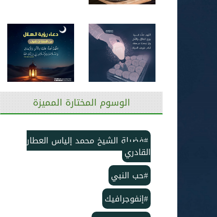
الوسوم المختارة المميزة
#فضيلة الشيخ محمد إلياس العطار
القادري
#حب النبي
#إنفوجرافيك