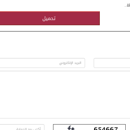
ة..
تحميل