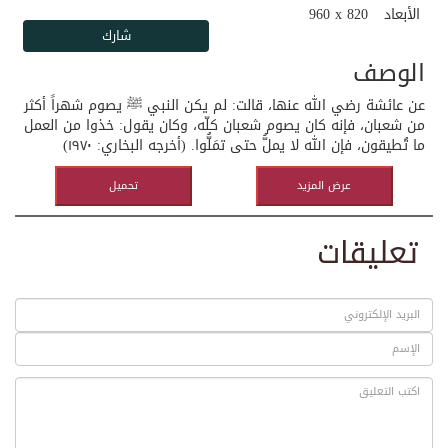
الأبعاد
960 x 820
الوصف
عن عائشة رضي الله عنها، قالت: لم يكن النبي ﷺ يصوم شهراً أكثر
من شعبان، فإنه كان يصوم شعبان كلّه، وكان يقول: خذوا من العمل
ما تُطيقون، فإن الله لا يملُّ حتى تمَلُّوا. (أخرجه البخاري: ١٩٧٠)
عرض المزيد
تحميل
تعليقات