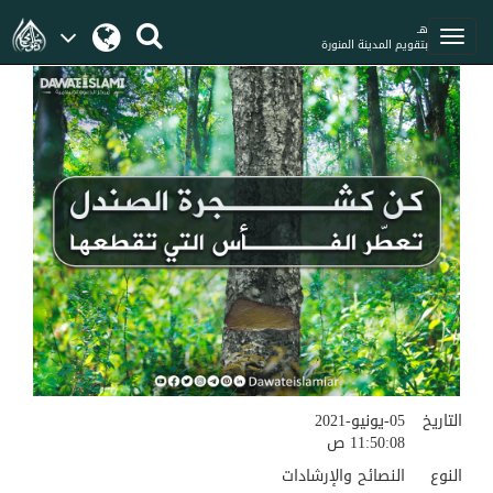
هـ
بتقويم المدينة المنورة
التاريخ
05-يونيو-2021
11:50:08 ص
النوع
النصائح والإرشادات