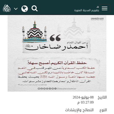
هـ
بتقويم المدينة المنورة
التاريخ
08-يوليو-2024
03:27:09 م
النوع
النصائح والإرشادات