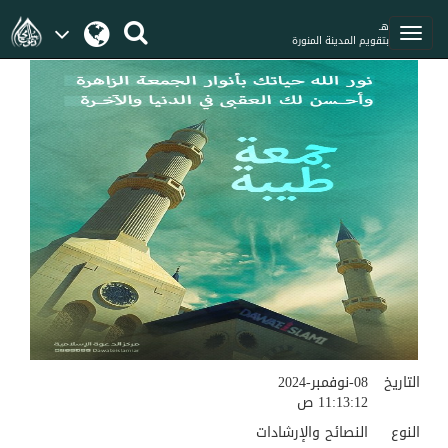
هـ
بتقويم المدينة المنورة
التاريخ
08-نوفمبر-2024
11:13:12 ص
النوع
النصائح والإرشادات